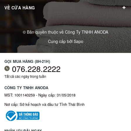
VỀ CỬA HÀNG
© Bản quyền thuộc về
Công Ty TNHH ANODA
Cung cấp bởi
Sapo
GỌI MUA HÀNG (8H-21H)
076.228.2222
Tất cả các ngày trong tuần
CÔNG TY TNHH ANODA
MST: 1001140259 - Ngày cấp: 31/05/2018
Nơi cấp: Sở kế hoạch và đầu tư Tỉnh Thái Bình
NHẬN ƯU ĐÃI NGAY